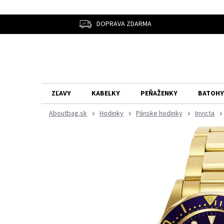
Prejsť
na
obsah
DOPRAVA ZDARMA
ZĽAVY
KABELKY
PEŇAŽENKY
BATOHY
Hodinky
Pánske hodinky
Invicta