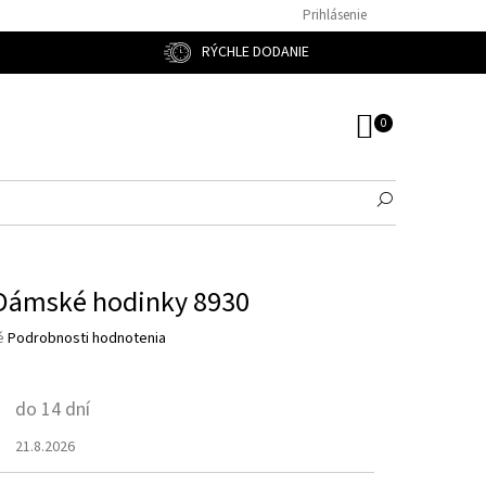
Prihlásenie
RÝCHLE DODANIE
NÁKUPNÝ
KOŠÍK
 Dámské hodinky 8930
é
Podrobnosti hodnotenia
do 14 dní
21.8.2026