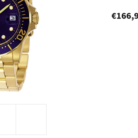
€166,
Jednotková
cena: