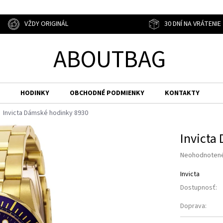
VŽDY ORIGINÁL
30 DNÍ NA VRÁTENIE
ABOUTBAG
HODINKY
OBCHODNÉ PODMIENKY
KONTAKTY
Invicta Dámské hodinky 8930
Invicta
Priemerné
Neohodnoten
hodnotenie
produktu
Invicta
je
Dostupnosť:
0,0
z
Doprava:
5
hviezdičiek.