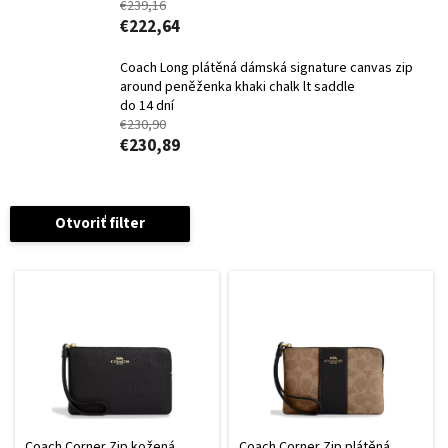
€239,16
€222,64
Coach Long plátěná dámská signature canvas zip
around peněženka khaki chalk lt saddle
do 14 dní
€230,90
€230,89
Otvoriť filter
V
ý
p
i
s
p
r
o
d
Coach Corner Zip kožená
Coach Corner Zip plátěná