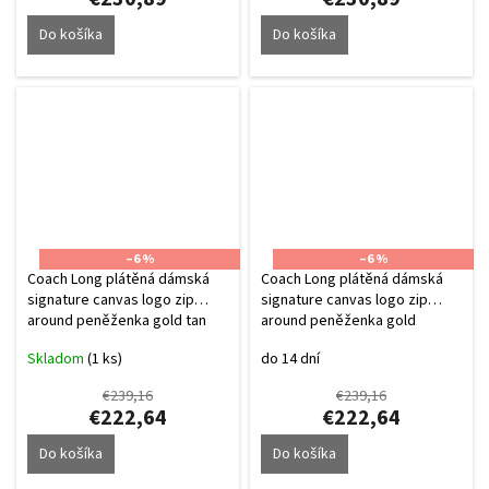
Do košíka
Do košíka
–6 %
–6 %
Coach Long plátěná dámská
Coach Long plátěná dámská
signature canvas logo zip
signature canvas logo zip
around peněženka gold tan
around peněženka gold
brown
wallnut black
Skladom
(1 ks)
do 14 dní
€239,16
€239,16
€222,64
€222,64
Do košíka
Do košíka