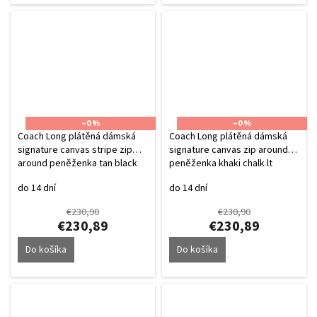
–0 %
–0 %
Coach Long plátěná dámská
Coach Long plátěná dámská
signature canvas stripe zip
signature canvas zip around
around peněženka tan black
peněženka khaki chalk lt
saddle
do 14 dní
do 14 dní
€230,90
€230,90
€230,89
€230,89
Do košíka
Do košíka