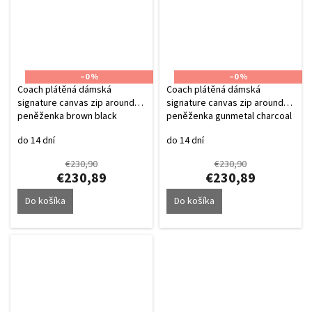
–0 %
–0 %
Coach plátěná dámská
Coach plátěná dámská
signature canvas zip around
signature canvas zip around
peněženka brown black
peněženka gunmetal charcoal
black
do 14 dní
do 14 dní
€230,90
€230,90
€230,89
€230,89
Do košíka
Do košíka