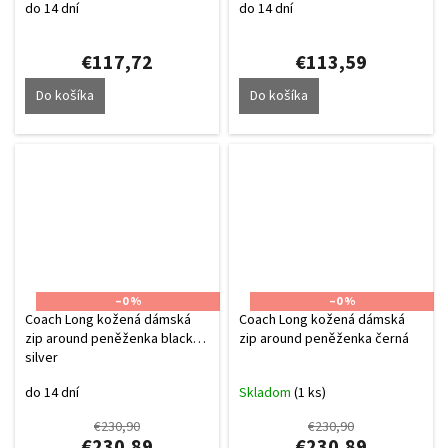
do 14 dní
do 14 dní
€117,72
€113,59
Do košíka
Do košíka
–0 %
–0 %
Coach Long kožená dámská
Coach Long kožená dámská
zip around peněženka black
zip around peněženka černá
silver
do 14 dní
Skladom
(1 ks)
€230,90
€230,90
€230,89
€230,89