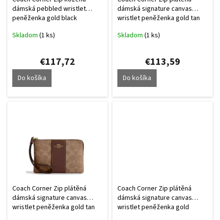
u
dámská pebbled wristlet
dámská signature canvas
peněženka gold black
wristlet peněženka gold tan
k
black
t
Skladom
(1 ks)
Skladom
(1 ks)
o
v
€117,72
€113,59
Do košíka
Do košíka
Coach Corner Zip plátěná
Coach Corner Zip plátěná
dámská signature canvas
dámská signature canvas
wristlet peněženka gold tan
wristlet peněženka gold
brown
walnut black