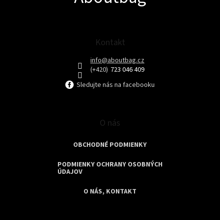
i
i
e
e
p
r
v
Kontakt
k
y
info
@
aboutbag.cz
v
723 046 409
ý
p
Sledujte nás na facebooku
i
s
u
O nás
OBCHODNÉ PODMIENKY
PODMIENKY OCHRANY OSOBNÝCH
ÚDAJOV
O NÁS, KONTAKT