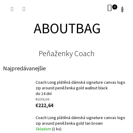
Prejsť
NÁKUP
na
obsah
KOŠÍK
ABOUTBAG
Peňaženky Coach
Najpredávanejšie
Coach Long plátěná dámská signature canvas logo
zip around peněženka gold wallnut black
do 14 dní
€239,16
€222,64
Coach Long plátěná dámská signature canvas logo
zip around peněženka gold tan brown
Skladom
(1 ks)