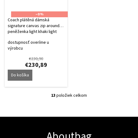
–0 %
Coach plátěná dámská
signature canvas zip around
peněženka light khaki light
saddle
dostupnosť overíme u
výrobcu
€230,90
€230,89
Do košíka
13
položiek celkom
O
v
l
Z
á
á
d
p
a
ä
Aboutbag
c
t