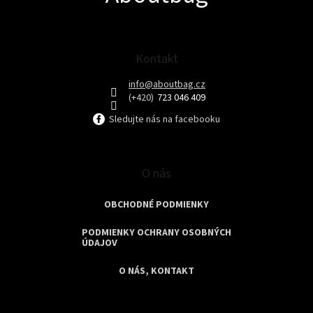
i
e
Kontakt
info
@
aboutbag.cz
723 046 409
Sledujte nás na facebooku
O nás
OBCHODNÉ PODMIENKY
PODMIENKY OCHRANY OSOBNÝCH
ÚDAJOV
O NÁS, KONTAKT