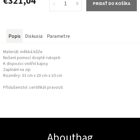
€321,04
PRIDAŤ DO KOŠÍKA
Jednotková
cena:
Popis
Diskusia
Parametre
Materiál: měkká kůže
Nošení pomocí dvojité rukojeti
K dispozici vnitřní kapsy
Zapínání na zip
Rozměry: 33 cm x 20 cm x 10 cm
Příslušenství: certifikát pravosti
Z
á
p
ä
Aboutbag
t