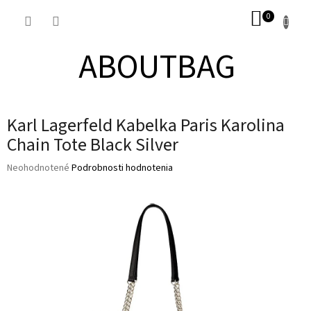
Prejsť
NÁKUP
na
obsah
KOŠÍK
ABOUTBAG
Karl Lagerfeld Kabelka Paris Karolina
Chain Tote Black Silver
Priemerné
Neohodnotené
Podrobnosti hodnotenia
hodnotenie
produktu
je
0,0
z
5
hviezdičiek.