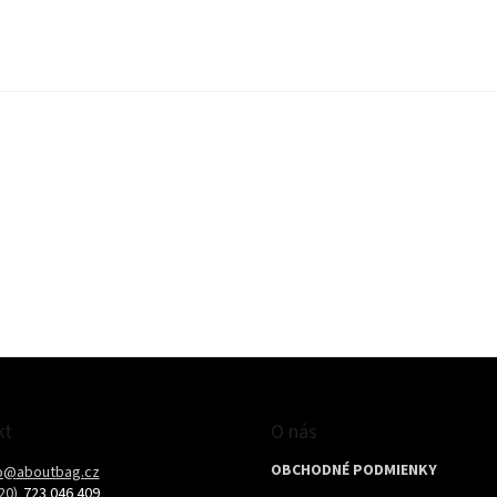
kt
O nás
OBCHODNÉ PODMIENKY
o
@
aboutbag.cz
723 046 409