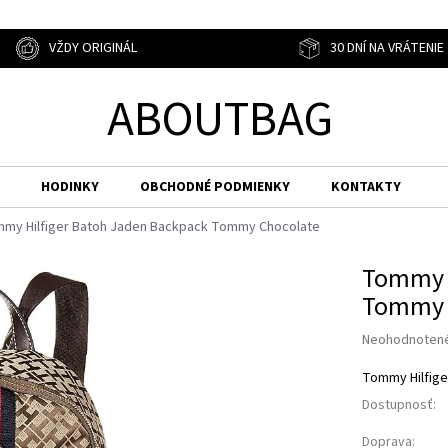
VŽDY ORIGINÁL
30 DNÍ NA VRÁTENIE
ABOUTBAG
HODINKY
OBCHODNÉ PODMIENKY
KONTAKTY
my Hilfiger Batoh Jaden Backpack Tommy Chocolate
Tommy H
Tommy 
Priemerné
Neohodnoten
hodnotenie
produktu
Tommy Hilfige
je
Dostupnosť:
0,0
z
Doprava: