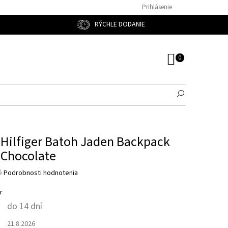
Prihlásenie
RÝCHLE DODANIE
NÁKUPNÝ
KOŠÍK
ilfiger Batoh Jaden Backpack
Chocolate
é
Podrobnosti hodnotenia
r
do 14 dní
21.8.2026