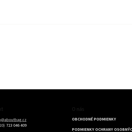
kt
O nás
OBCHODNÉ PODMIENKY
o
@
aboutbag.cz
723 046 409
PODMIENKY OCHRANY OSOBNÝ