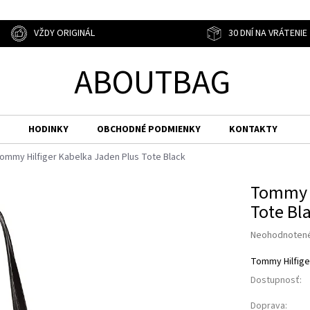
VŽDY ORIGINÁL
30 DNÍ NA VRÁTENIE
ABOUTBAG
HODINKY
OBCHODNÉ PODMIENKY
KONTAKTY
ommy Hilfiger Kabelka Jaden Plus Tote Black
Tommy H
Tote Bl
Priemerné
Neohodnoten
hodnotenie
produktu
Tommy Hilfige
je
Dostupnosť:
0,0
z
Doprava: