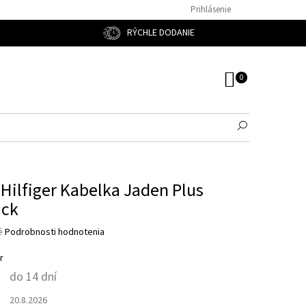
Prihlásenie
RÝCHLE DODANIE
NÁKUPNÝ
KOŠÍK
ilfiger Kabelka Jaden Plus
ack
é
Podrobnosti hodnotenia
r
do 14 dní
20.8.2026