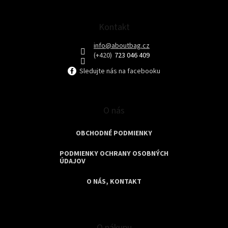
e
Kontakt
info
@
aboutbag.cz
723 046 409
Sledujte nás na facebooku
O nás
OBCHODNÉ PODMIENKY
PODMIENKY OCHRANY OSOBNÝCH
ÚDAJOV
O NÁS, KONTAKT
O nákupu