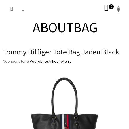
Prejsť
NÁKUP
na
obsah
KOŠÍK
ABOUTBAG
Tommy Hilfiger Tote Bag Jaden Black
Priemerné
Neohodnotené
Podrobnosti hodnotenia
hodnotenie
produktu
je
0,0
z
5
hviezdičiek.